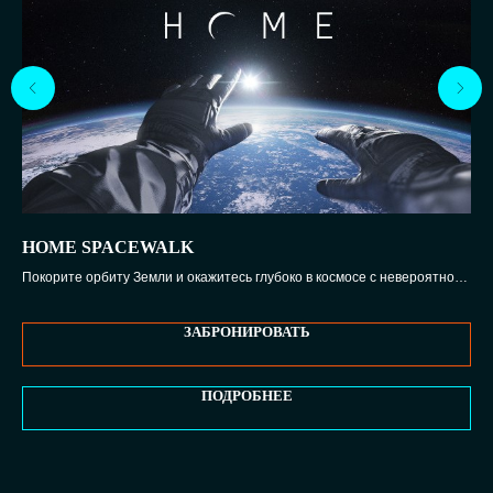
HOME SPACEWALK
TI
Покорите орбиту Земли и окажитесь глубоко в космосе с невероятной
Иск
степенью реализма
рис
ЗАБРОНИРОВАТЬ
ПОДРОБНЕЕ