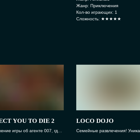
Жанр: Приключения
Кол-во играющих: 1
Сложность: ★★★★★
ECT YOU TO DIE 2
LOCO DOJO
ение игры об агенте 007, где
Семейные развлечения! Уник
ошибка может стоить жизни.
набор мини-игр, с веселыми