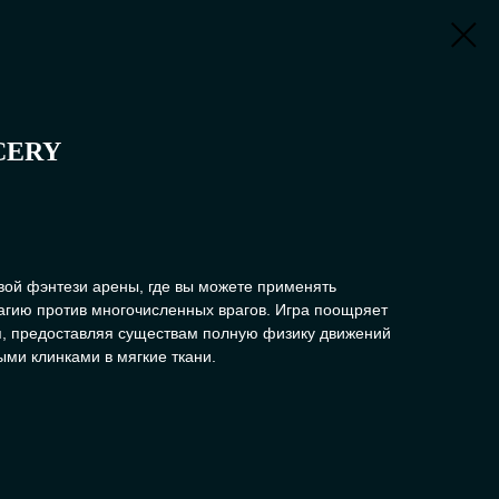
CERY
вой фэнтези арены, где вы можете применять
агию против многочисленных врагов. Игра поощряет
я, предоставляя существам полную физику движений
ыми клинками в мягкие ткани.