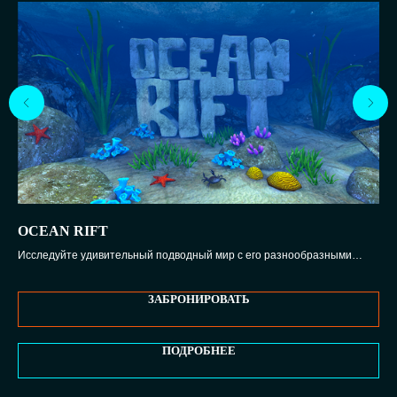
OCEAN RIFT
KI
Исследуйте удивительный подводный мир с его разнообразными
Ста
обитателями и окунитесь в невероятные приключения
ЗАБРОНИРОВАТЬ
ПОДРОБНЕЕ